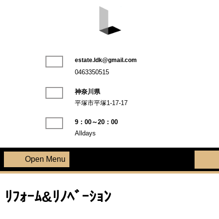
Skip
to
content
LDK不動産株式会社
estate.ldk@gmail.com
Phone
0463350515
Number
神奈川県
平塚市平塚1-17-17
9：00～20：00
Alldays
Open Menu
Open
Menu
ﾘﾌｫｰﾑ&ﾘﾉﾍﾞｰｼｮﾝ