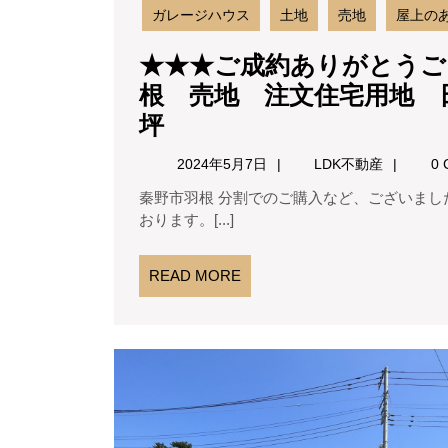
BBQ
ガレージハウス
土地
売地
屋上の
バ
★★★ご成約ありがとうご
イ
根 売地 注文住宅用地 日
ク
★★★
坪
ガ
ご
2024
LDK
2024年5月7日
LDK不動産
レ
0 
成
年
不
ー
秦野市羽根 分割でのご購入など、ございましたらお気軽にご相談ください。 お問い合わせお待ちして
5
動
約
おります。[...]
ジ
月
産
あ
7
店
り
日
READ
READ MORE
舗
MORE
が
兼
と
自
う
宅
ご
屋
ざ
上