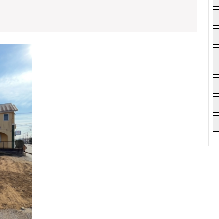
え
店
売
舗
仲
地
介
豊
手
★★★
川
数
ご
小
成
料
約
学
無
あ
校
料
り
37.2
が
と
坪
う
日
ご
当
ざ
い
た
ま
り
し
た
良
★★★
好