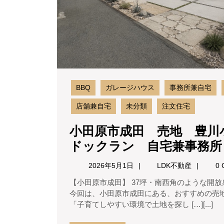
BBQ
ガレージハウス
事務所兼自宅
店舗兼自宅
未分類
注文住宅
小田原市成田 売地 豊川
ドックラン 自宅兼事務
2026
LDK
2026年5月1日
LDK不動産
0 
年
不
【小田原市成田】 37坪・南西角のような開放感！建築条件なし売地 こんにちは。LDK不動産です。
5
動
今回は、小田原市成田にある、おすすめの売
月
産
「子育てしやすい環境で土地を探し […][...]
1
日