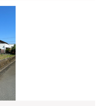
上
★★★
の
ご
あ
成
る
約
家
あ
仲
り
介
が
手
と
数
う
料
★
ご
無
ざ
料
い
ま
し
た
★★★
秦
野
市