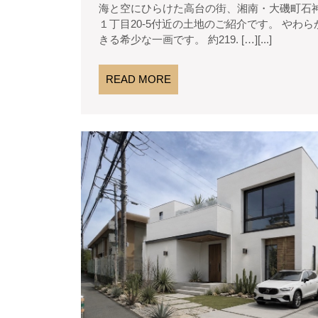
海と空にひらけた高台の街、湘南・大磯町石神台。 今回、ご紹介させていただく土地は大磯町石神台
5
動
１丁目20-5付近の土地のご紹介です。 や
月
産
きる希少な一画です。 約219. […][...]
19
日
READ
READ MORE
MORE