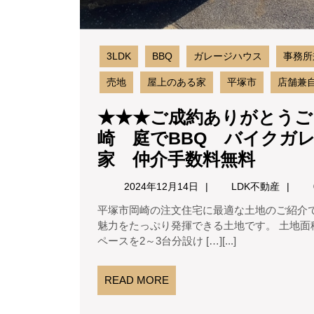
3LDK
BBQ
ガレージハウス
事務所
売地
屋上のある家
平塚市
店舗兼
★★★ご成約ありがとうご
崎 庭でBBQ バイクガ
★★★
家 仲介手数料無料
ご
2024
LDK
2024年12月14日
LDK不動産
成
年
不
平塚市岡崎の注文住宅に最適な土地のご紹介です。 こちらの土地は大型分譲地や分譲住宅には ない
12
動
約
魅力をたっぷり発揮できる土地です。 土地面積は1
月
産
あ
ペースを2～3台分設け […][...]
14
日
り
READ
READ MORE
が
MORE
と