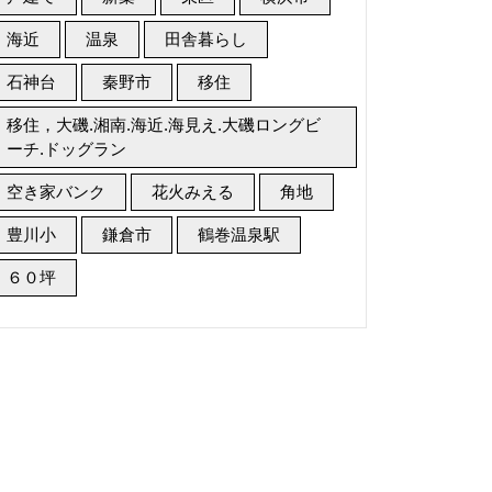
海近
温泉
田舎暮らし
石神台
秦野市
移住
移住，大磯.湘南.海近.海見え.大磯ロングビ
ーチ.ドッグラン
空き家バンク
花火みえる
角地
豊川小
鎌倉市
鶴巻温泉駅
６０坪