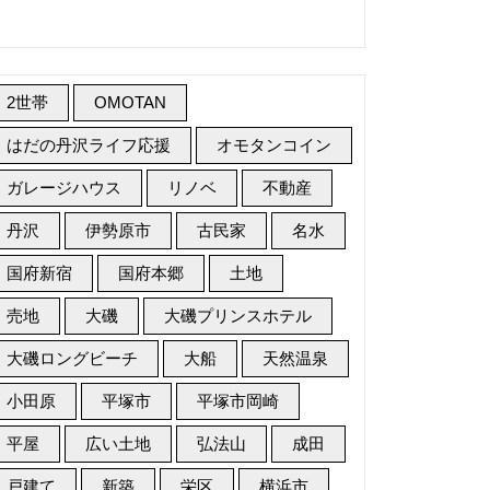
2世帯
OMOTAN
はだの丹沢ライフ応援
オモタンコイン
ガレージハウス
リノベ
不動産
丹沢
伊勢原市
古民家
名水
国府新宿
国府本郷
土地
売地
大磯
大磯プリンスホテル
大磯ロングビーチ
大船
天然温泉
小田原
平塚市
平塚市岡崎
平屋
広い土地
弘法山
成田
戸建て
新築
栄区
横浜市