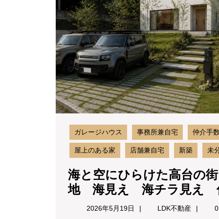
ガレージハウス
事務所兼自宅
仲介手
屋上のある家
店舗兼自宅
新築
未
海と空にひらけた高台の街
地 海見え 海チラ見え 
2026
LDK
2026年5月19日
LDK不動産
0
年
不