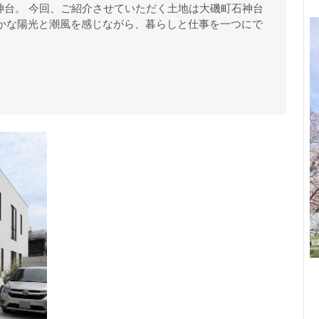
海
に
チ
わらかな陽光と潮風を感じながら、暮らしと仕事を一つにで
ひ
ラ
見
ら
え
け
仲
介
た
手
高
数
小
台
料
田
無
の
原
料
市
街、
成
湘
田
南・
売
地
大
豊
磯
川
町
小
学