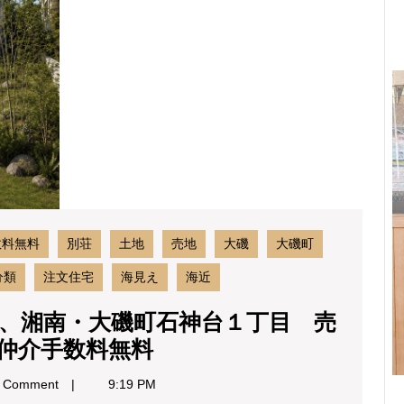
高
台
の
街、
湘
南・
大
磯
町
石
神
台
数料無料
別荘
土地
売地
大磯
大磯町
１
丁
分類
注文住宅
海見え
海近
目
売
、湘南・大磯町石神台１丁目 売
地
海
仲介手数料無料
海
と
見
 Comment
9:19 PM
え
空