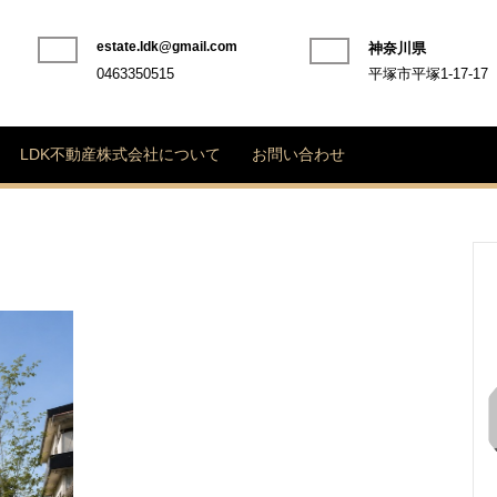
estate.ldk@gmail.com
神奈川県
Phone
0463350515
平塚市平塚1-17-17
Number
LDK不動産株式会社について
お問い合わせ
海
と
空
に
ひ
ら
け
た