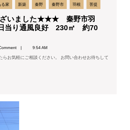
羽
ある家
新築
秦野
秦野市
羽根
菩提
根
売
ざいました★★★ 秦野市羽
地
当り通風良好 230㎡ 約70
注
文
住
宅
Comment
9:54 AM
用
地
日
当
り
通
風
良
好
★★★
230
ご
㎡
成
約
約
70
あ