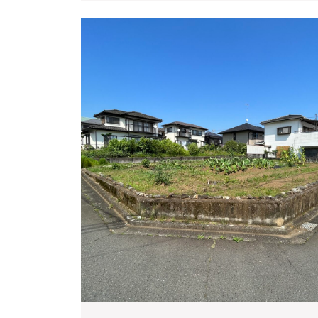
う
ご
ざ
い
ま
し
た
★★
平
塚
市
岡
崎
庭
で