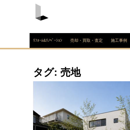
Skip
to
content
LDK不動産株式会社
ﾘﾌｫｰﾑ&ﾘﾉﾍﾞｰｼｮﾝ
売却・買取・査定
施工事例
タグ:
売地