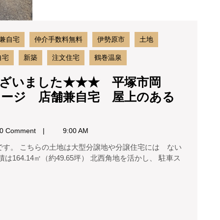
平
ド
塚
市
ッ
岡
ク
兼自宅
仲介手数料無料
伊勢原市
土地
崎
ラ
庭
自宅
新築
注文住宅
鶴巻温泉
で
ン
BBQ
ざいました★★★ 平塚市岡
自
バ
レージ 店舗兼自宅 屋上のある
宅
イ
ク
兼
ガ
事
0 Comment
9:00 AM
レ
ー
務
ジ
所
64.14㎡（約49.65坪） 北西角地を活かし、 駐車ス
店
店
舗
兼
舗
自
宅
屋