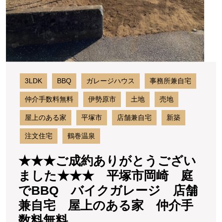
１
し
丁
た
★
目
平
売
塚
地
市
岡
海
3LDK
BBQ
ガレージハウス
事務所兼自宅
崎
見
庭
仲介手数料無料
伊勢原市
土地
売地
え
で
屋上のある家
平塚市
店舗兼自宅
新築
BB
海
バ
注文住宅
鶴巻温泉
チ
イ
ク
ラ
★★★ご成約ありがとうござい
ガ
見
ました★★★ 平塚市岡崎 庭
レ
え
ー
でBBQ バイクガレージ 店舗
ジ
仲
兼自宅 屋上のある家 仲介手
店
介
★★★
数料無料
舗