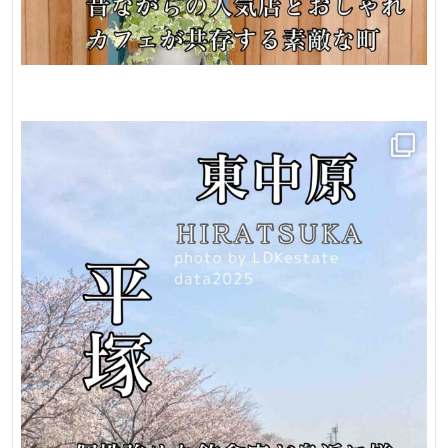
店
舗
兼
自
宅
屋
上
の
あ
る
家
仲
介
手