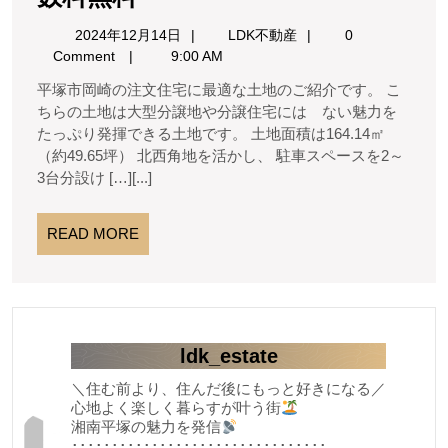
手
兼
ご
2024
LDK
自
2024年12月14日
LDK不動産
0
数
成
年
不
Comment
9:00 AM
宅
料
12
動
屋
約
平塚市岡崎の注文住宅に最適な土地のご紹介です。 こ
月
産
無
上
あ
ちらの土地は大型分譲地や分譲住宅には ない魅力を
14
の
料
たっぷり発揮できる土地です。 土地面積は164.14㎡
り
日
あ
（約49.65坪） 北西角地を活かし、 駐車スペースを2～
る
が
3台分設け […][...]
家
と
仲
う
READ
介
READ MORE
MORE
手
ご
数
ざ
料
い
無
料
ま
ldk_estate
し
＼住む前より、住んだ後にもっと好きになる／
心地よく楽しく暮らすが叶う街
た
湘南平塚の魅力を発信
★★★
････････････････････････････････