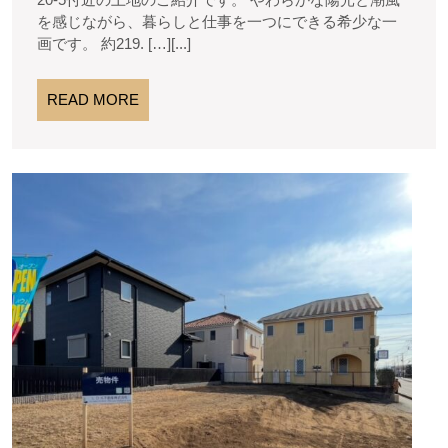
ら
日
無
を感じながら、暮らしと仕事を一つにできる希少な一
け
料
画です。 約219. […][...]
た
高
READ
READ MORE
MORE
台
の
★★
街、
ご
湘
成
南・
約
あ
大
り
磯
が
町
と
う
石
ご
神
ざ
い
台
ま