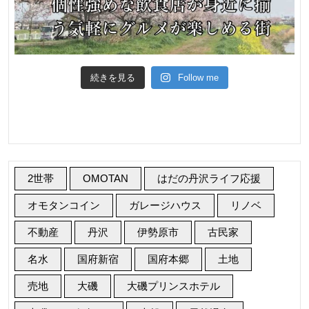
数
料
無
料
続きを見る
Follow me
2世帯
OMOTAN
はだの丹沢ライフ応援
オモタンコイン
ガレージハウス
リノベ
不動産
丹沢
伊勢原市
古民家
名水
国府新宿
国府本郷
土地
売地
大磯
大磯プリンスホテル