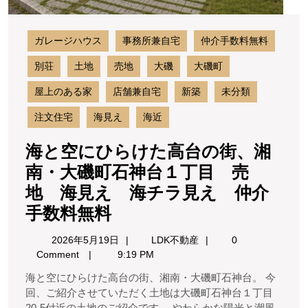
石
神
台
ガレージハウス
事務所兼自宅
仲介手数料無料
１
丁
別荘
土地
売地
大磯
大磯町
目
屋上のある家
店舗兼自宅
新築
未分類
売
地
注文住宅
海見え
海近
海
見
海と空にひらけた高台の街、湘
え
南・大磯町石神台１丁目 売
海
チ
地 海見え 海チラ見え 仲介
ラ
海
手数料無料
見
と
え
2026
LDK
2026年5月19日
LDK不動産
0
仲
空
年
不
Comment
9:19 PM
介
5
動
に
手
海と空にひらけた高台の街、湘南・大磯町石神台。 今
月
産
数
ひ
回、ご紹介させていただく土地は大磯町石神台１丁目
19
料
20-5付近の土地のご紹介です。 やわらかな陽光と潮風