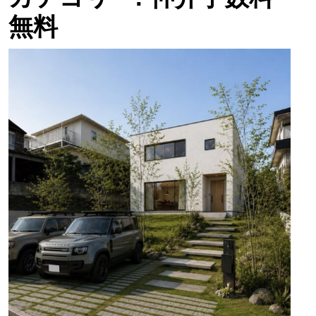
無料
海
と
空
に
ひ
ら
け
た
高
台
の
街、
湘
南・
大
磯
町