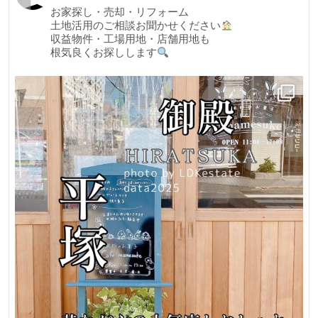
お家探し・売却・リフォーム
平
土地活用のご相談お聞かせください
塚
収益物件・工場用地・店舗用地も
根気良くお探しします
市
岡
崎
庭
で
BBQ
バ
イ
ク
ガ
レ
ー
ジ