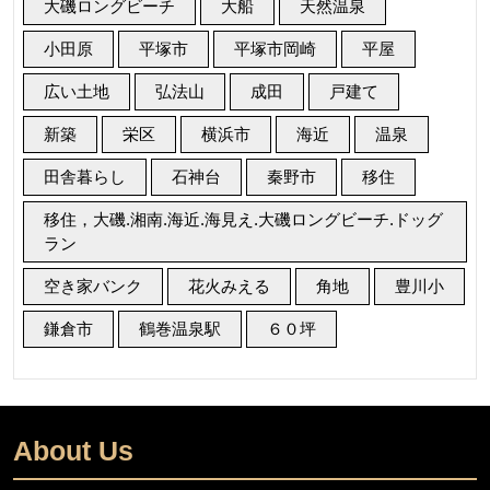
大磯ロングビーチ
大船
天然温泉
小田原
平塚市
平塚市岡崎
平屋
広い土地
弘法山
成田
戸建て
新築
栄区
横浜市
海近
温泉
田舎暮らし
石神台
秦野市
移住
移住，大磯.湘南.海近.海見え.大磯ロングビーチ.ドッグ
ラン
空き家バンク
花火みえる
角地
豊川小
鎌倉市
鶴巻温泉駅
６０坪
About Us