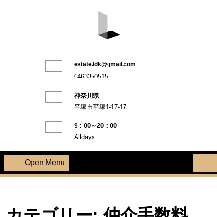
Skip
to
content
LDK不動産株式会社
estate.ldk@gmail.com
Phone
0463350515
Number
神奈川県
平塚市平塚1-17-17
9：00～20：00
Alldays
Open Menu
Open
Menu
カテゴリー:
仲介手数料