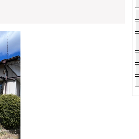
田
え
店
売
舗
仲
地
介
豊
手
★★★
川
数
ご
小
成
料
約
学
無
あ
校
料
り
37.2
が
と
坪
う
日
ご
当
ざ
い
た
ま
り
し
た
良
★★★