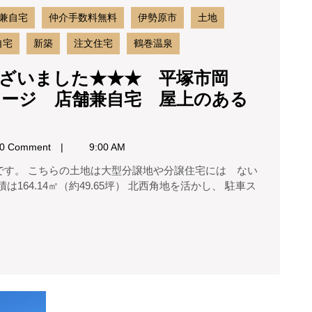
岡
兼自宅
仲介手数料無料
伊勢原市
土地
崎
庭
自宅
新築
注文住宅
鶴巻温泉
で
BBQ
ざいました★★★ 平塚市岡
バ
レージ 店舗兼自宅 屋上のある
イ
ク
ガ
0 Comment
9:00 AM
レ
ー
ジ
64.14㎡（約49.65坪） 北西角地を活かし、 駐車ス
店
舗
兼
自
宅
屋
上
★★★
の