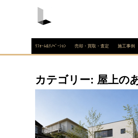
Skip
to
content
LDK不動産株式会社
ﾘﾌｫｰﾑ&ﾘﾉﾍﾞｰｼｮﾝ
売却・買取・査定
施工事例
カテゴリー:
屋上の