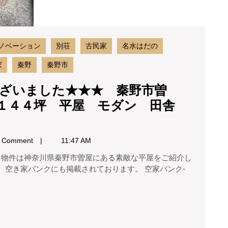
好
秦
ド
野
市
ッ
曽
ク
ノベーション
別荘
古民家
名水はだの
屋
ラ
古
家
秦野
秦野市
民
ン
家
ざいました★★★ 秦野市曽
自
４
約１４４坪 平屋 モダン 田舎
宅
７
０
兼
㎡
事
 Comment
11:47 AM
約
１
務
４
所
 空き家バンクにも掲載されております。 空家バンク-
４
店
坪
平
舗
屋
モ