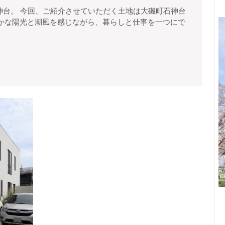
空
海
に
チ
わらかな陽光と潮風を感じながら、暮らしと仕事を一つにで
ひ
ラ
見
ら
え
け
仲
介
た
手
高
数
小
台
料
田
無
の
原
料
市
街、
成
湘
田
南・
売
地
大
豊
磯
川
町
小
学