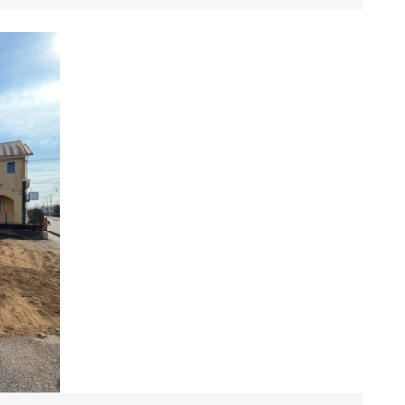
ダ
ン
★★★
田
ご
舎
成
移
約
住
あ
り
が
と
う
ご
ざ
い
ま
し
た
★★★
平
塚
市