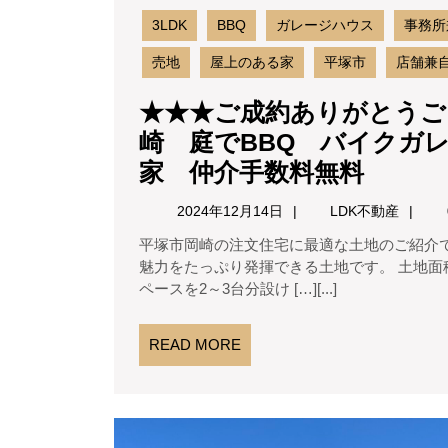
民
家
3LDK
BBQ
ガレージハウス
事務所
４
売地
屋上のある家
平塚市
店舗兼
７
★★★ご成約ありがとうご
０
崎 庭でBBQ バイクガ
㎡
★★★
家 仲介手数料無料
約
ご
１
2024
LDK
2024年12月14日
LDK不動産
成
年
不
４
平塚市岡崎の注文住宅に最適な土地のご紹介です。 こちらの土地は大型分譲地や分譲住宅には ない
12
動
約
４
魅力をたっぷり発揮できる土地です。 土地面積は1
月
産
あ
ペースを2～3台分設け […][...]
14
坪
日
り
平
READ
READ MORE
が
屋
MORE
と
モ
う
ダ
ご