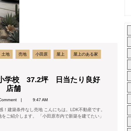
石
校
神
37.2
坪
台
日
１
当
丁
た
り
目
良
売
土地
売地
小田原
屋上
屋上のある家
好
地
ド
ッ
海
ク
小学校 37.2坪 日当たり良好
見
ラ
小
所 店舗
え
ン
田
自
海
Comment
9:47 AM
宅
原
チ
兼
市
事
ラ
地をご紹介します。 「小田原市内で新築を建てたい」
成
務
見
所