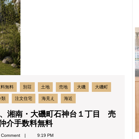
た
高
台
の
街、
湘
南・
大
磯
町
石
神
台
数料無料
別荘
土地
売地
大磯
大磯町
１
丁
分類
注文住宅
海見え
海近
目
売
、湘南・大磯町石神台１丁目 売
地
海
仲介手数料無料
海
と
見
 Comment
9:19 PM
え