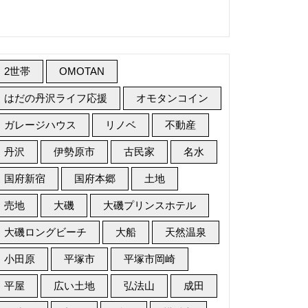
2世帯
OMOTAN
はだの丹沢ライフ応援
オモタンコイン
ガレージハウス
リノベ
不動産
丹沢
伊勢原市
古民家
名水
国府新宿
国府本郷
土地
売地
大磯
大磯プリンスホテル
大磯ロングビーチ
大船
天然温泉
小田原
平塚市
平塚市岡崎
平屋
広い土地
弘法山
成田