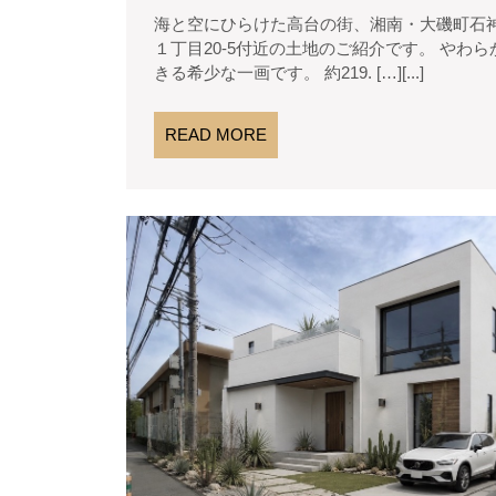
年
不
海と空にひらけた高台の街、湘南・大磯町石神台。 今回、ご紹介させていただく土地は大磯町石神台
5
動
１丁目20-5付近の土地のご紹介です。 や
月
産
きる希少な一画です。 約219. […][...]
19
日
READ
READ MORE
MORE