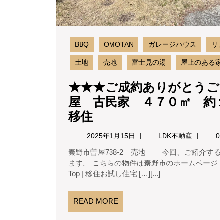
BBQ
OMOTAN
ガレージハウス
リ
土地
売地
富士見の湯
屋上のある
★★★ご成約ありがとうご
屋 古民家 ４７０㎡ 
★★★
移住
ご
2025
LDK
2025年1月15日
LDK不動産
0
成
年
不
秦野市曽屋788-2 売地 今回、ご紹介する物件は神奈川県秦野市曽屋にある素敵な平屋をご紹介し
1
動
約
ます。 こちらの物件は秦野市のホームページ
月
産
あ
Top | 移住お試し住宅 […][...]
15
日
り
READ
READ MORE
が
MORE
と