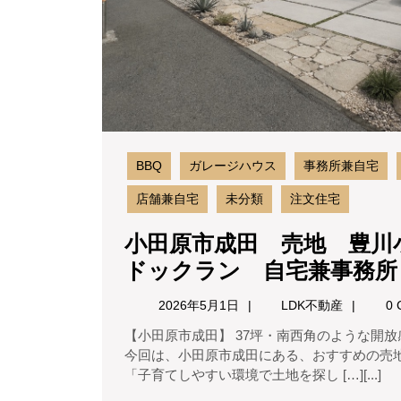
BBQ
ガレージハウス
事務所兼自宅
店舗兼自宅
未分類
注文住宅
小田原市成田 売地 豊川
ドックラン 自宅兼事務
2026
LDK
2026年5月1日
LDK不動産
0 
年
不
【小田原市成田】 37坪・南西角のような開放感！建築条件なし売地 こんにちは。LDK不動産です。
5
動
今回は、小田原市成田にある、おすすめの売
月
産
「子育てしやすい環境で土地を探し […][...]
1
日