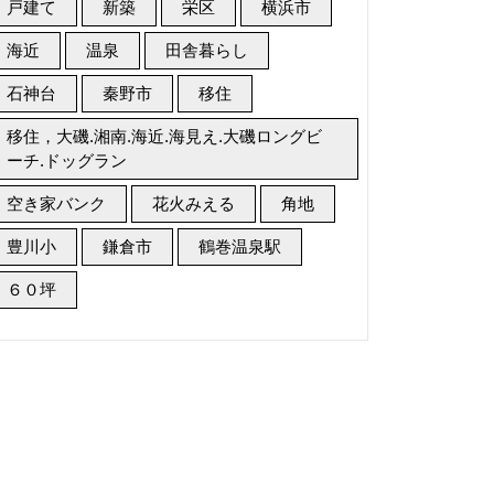
戸建て
新築
栄区
横浜市
海近
温泉
田舎暮らし
石神台
秦野市
移住
移住，大磯.湘南.海近.海見え.大磯ロングビ
ーチ.ドッグラン
空き家バンク
花火みえる
角地
豊川小
鎌倉市
鶴巻温泉駅
６０坪