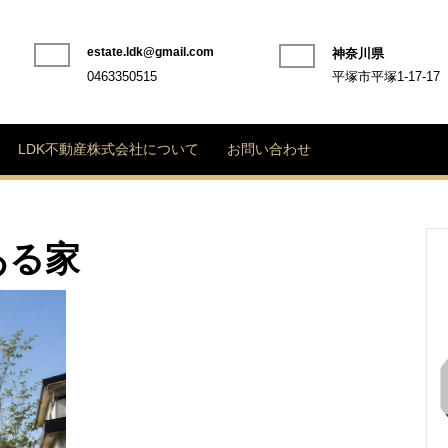
estate.ldk@gmail.com
神奈川県
Phone
0463350515
平塚市平塚1-17-17
Number
LDK不動産株式会社について
お問い合わせ
ある家
海
と
空
に
ひ
ら
け