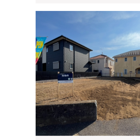
う
ご
ざ
い
ま
し
た
★★★
秦
野
市
曽
屋
古