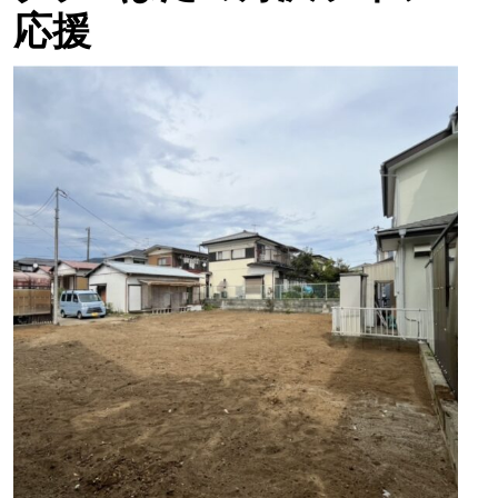
応援
秦
野
市
曽
屋
売
地
1980
万
円
72
坪
平
屋
広
い
敷