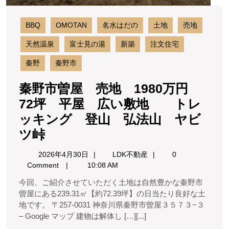
ト
レ
BBQ
OMOTAN
名水はだの
土地
売地
ッ
キ
天然温泉
富士見の湯
新築
注文住宅
ン
秦野
秦野市
グ
登
秦野市曽屋 売地 1980万円
山
弘
72坪 平屋 広い敷地 トレ
法
ッキング 登山 弘法山 ヤビ
山
秦
ツ峠
ヤ
ビ
野
2026
LDK
2026年4月30日
LDK不動産
0
ツ
市
年
不
Comment
10:08 AM
峠
4
動
曽
今回、ご紹介させていただく土地は自然豊かな秦野市
月
産
屋
曽屋にある239.31㎡【約72.39坪】の日当たり良好な土
30
地です。 〒257-0031 神奈川県秦野市曽屋３５７３−３
売
日
– Google マップ 建物は解体し […][...]
地