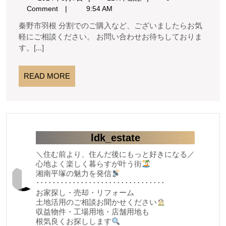
成
当
平
年
不
Comment
9:54 AM
り
5
動
約
屋
秦野市羽根 分割でのご購入など、ございましたらお気
通
月
産
あ
軽にご相談ください。 お問い合わせお待ちしておりま
モ
風
7
す。[...]
良
日
り
ダ
好
が
ン
230
READ
READ MORE
と
田
㎡
MORE
約
う
舎
70
ご
移
坪
ざ
住
ldk_estate
い
＼住む前より、住んだ後にもっと好きになる／
ま
心地よく楽しく暮らすが叶う街
し
湘南平塚の魅力を発信
････････････････････････････････
た
お家探し・売却・リフォーム
土地活用のご相談お聞かせください
★★★
収益物件・工場用地・店舗用地も
秦
根気良くお探しします