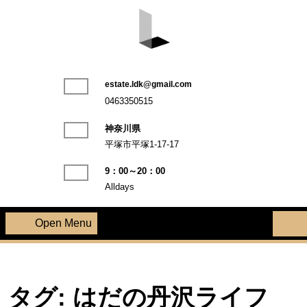
Skip
to
content
LDK不動産株式会社
estate.ldk@gmail.com
Phone
0463350515
Number
神奈川県
平塚市平塚1-17-17
9：00～20：00
Alldays
Open Menu
Open
Menu
タグ:
はだの丹沢ライフ