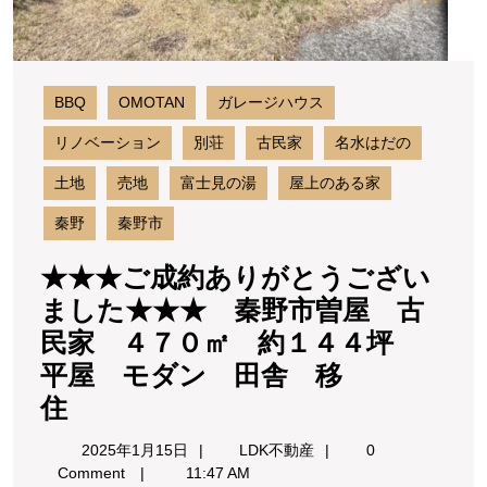
秦
ン
野
グ
市
登
曽
BBQ
OMOTAN
ガレージハウス
屋
山
古
リノベーション
別荘
古民家
名水はだの
弘
民
土地
売地
富士見の湯
屋上のある家
法
家
４
山
秦野
秦野市
７
ヤ
０
★★★ご成約ありがとうござい
㎡
ビ
ました★★★ 秦野市曽屋 古
約
ツ
１
民家 ４７０㎡ 約１４４坪
峠
４
平屋 モダン 田舎 移
４
★★★
住
坪
平
ご
2025
LDK
屋
2025年1月15日
LDK不動産
0
成
年
不
Comment
11:47 AM
モ