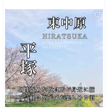
通
風
良
好
230
㎡
約
70
坪