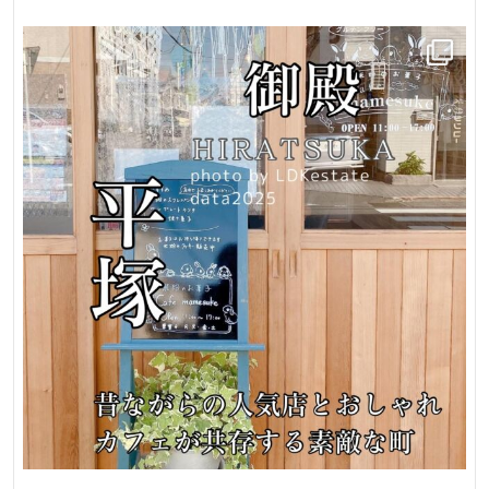
野
市
羽
根
売
地
注
文
住
宅
用
地
日
当
り