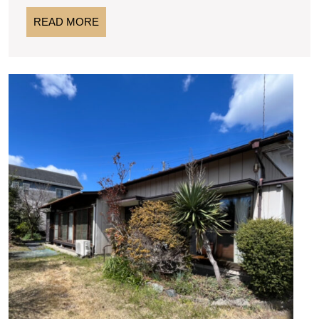
1980
READ
READ MORE
万
MORE
円
72
★★
ご
坪
成
平
約
屋
あ
り
広
が
い
と
敷
う
ご
地
ざ
ト
い
ま
レ
し
ッ
た
キ
★