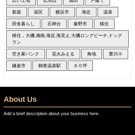
広い土地
弘法山
成田
戸建て
新築
栄区
横浜市
海近
温泉
田舎暮らし
石神台
秦野市
移住
移住，大磯.湘南.海近.海見え.大磯ロングビーチ.ドッグ
ラン
空き家バンク
花火みえる
角地
豊川小
鎌倉市
鶴巻温泉駅
６０坪
About Us
Add a brief description about your business here.