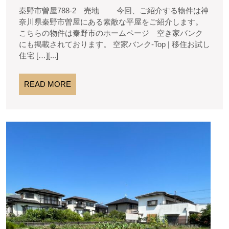
1
動
ダ
約
秦野市曽屋788-2 売地 今回、ご紹介する物件は神
月
産
ン
あ
奈川県秦野市曽屋にある素敵な平屋をご紹介します。
15
田
こちらの物件は秦野市のホームページ 空き家バンク
日
り
舎
にも掲載されております。 空家バンク-Top | 移住お試し
移
が
住宅 […][...]
と
う
READ
READ MORE
MORE
ご
ざ
★★
い
ご
ま
成
し
約
あ
た
り
★★★
が
秦
と
う
野
ご