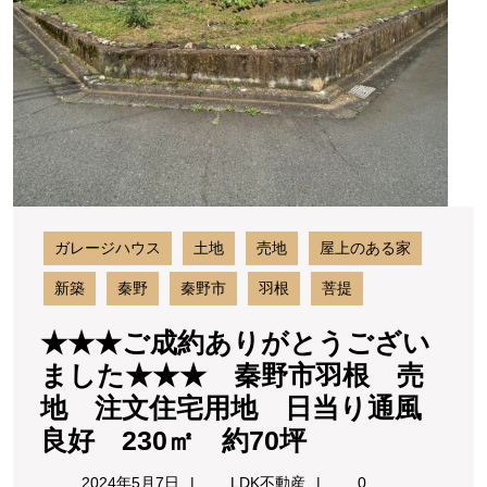
市
ざ
い
曽
ま
屋
し
古
た
★
民
秦
家
野
４
市
羽
７
ガレージハウス
土地
売地
屋上のある家
根
０
売
新築
秦野
秦野市
羽根
菩提
㎡
地
注
★★★ご成約ありがとうござい
約
文
ました★★★ 秦野市羽根 売
１
住
地 注文住宅用地 日当り通風
宅
４
用
★★★
良好 230㎡ 約70坪
４
地
ご
坪
日
2024
LDK
2024年5月7日
LDK不動産
0