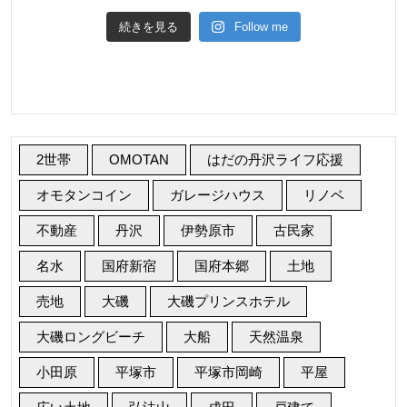
続きを見る
Follow me
2世帯
OMOTAN
はだの丹沢ライフ応援
オモタンコイン
ガレージハウス
リノベ
不動産
丹沢
伊勢原市
古民家
名水
国府新宿
国府本郷
土地
売地
大磯
大磯プリンスホテル
大磯ロングビーチ
大船
天然温泉
小田原
平塚市
平塚市岡崎
平屋