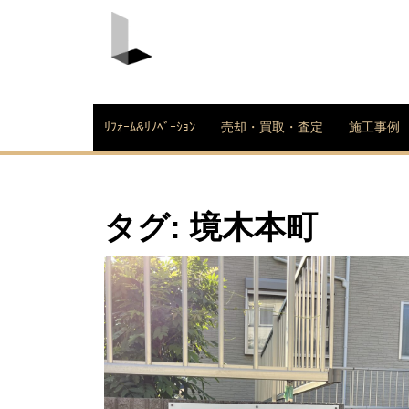
Skip
to
content
LDK不動産株式会社
ﾘﾌｫｰﾑ&ﾘﾉﾍﾞｰｼｮﾝ
売却・買取・査定
施工事例
タグ:
境木本町