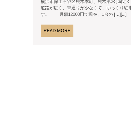
横浜市保土ヶ谷区境木本町、境木第2公園近く周辺で駐車場をお探しの方、1台空きがでました。 前面
7
動
約
道路が広く、車通りが少なくて、ゆっくり駐
月
産
あ
す。 月額12000円で現在、1台の […][...]
2
り
日
READ
READ MORE
が
MORE
と
う
ご
ざ
い
ま
し
た
★★★
境
木