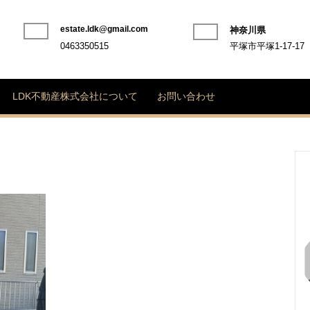
estate.ldk@gmail.com
神奈川県
Phone
0463350515
平塚市平塚1-17-17
Number
LDK不動産株式会社について
お問い合わせ
★★★
ご
契
約
あ
り
が
と