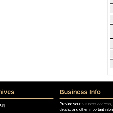
hives
Business Info
Provide your business address, 
年5月
details, and other important info