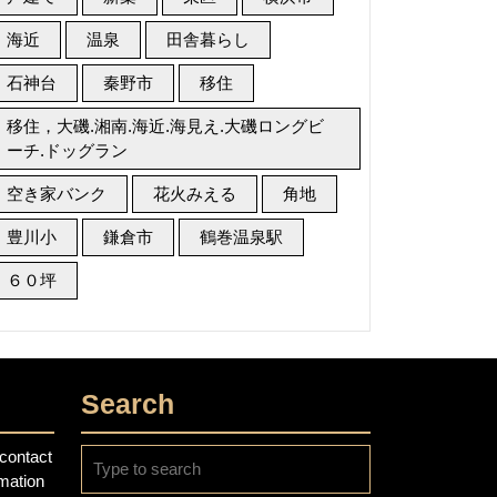
海近
温泉
田舎暮らし
石神台
秦野市
移住
移住，大磯.湘南.海近.海見え.大磯ロングビ
ーチ.ドッグラン
空き家バンク
花火みえる
角地
豊川小
鎌倉市
鶴巻温泉駅
６０坪
Search
Search
contact
for:
rmation