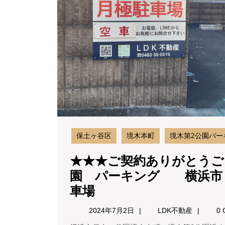
保土ヶ谷区
境木本町
境木第2公園パー
★★★ご契約ありがとうご
園 パーキング 横浜市
★★★
車場
ご
2024
LDK
2024年7月2日
LDK不動産
0 
契
年
不