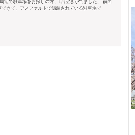
浜
車できて、アスファルトで舗装されている駐車場で
市
保
土
ヶ
谷
区
境
木
本
町
月
極
駐
車
場