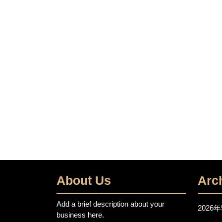
谷
区
境
木
本
町
月
極
駐
車
場
About Us
Arc
Add a brief description about your
2026
business here.