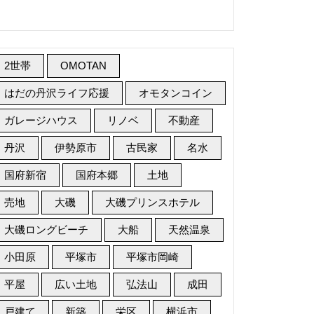
2世帯
OMOTAN
はだの丹沢ライフ応援
オモタンコイン
ガレージハウス
リノベ
不動産
丹沢
伊勢原市
古民家
名水
国府新宿
国府本郷
土地
売地
大磯
大磯プリンスホテル
大磯ロングビーチ
大船
天然温泉
小田原
平塚市
平塚市岡崎
平屋
広い土地
弘法山
成田
戸建て
新築
栄区
横浜市