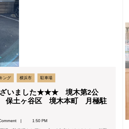
う
ご
ざ
い
ま
し
た
★★★
境
木
第
2
キング
横浜市
駐車場
公
園
ざいました★★★ 境木第2公
パ
 保土ヶ谷区 境木本町 月極駐
ー
キ
ン
グ
Comment
1:50 PM
横