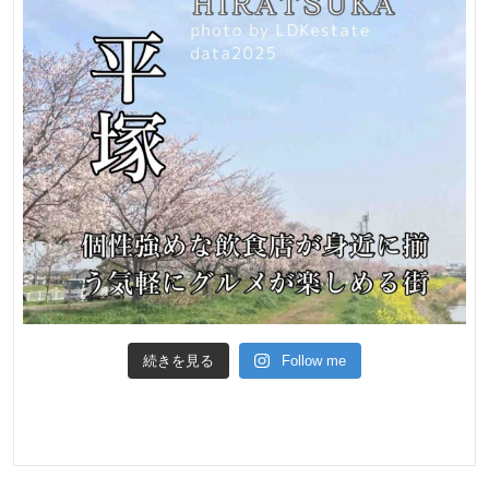
宅
新
築
戸
建
て
海
近
続きを見る
Follow me