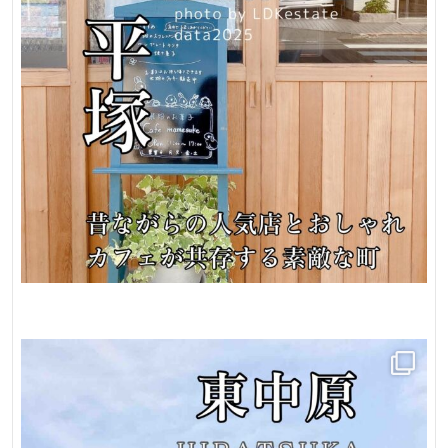
土
地
売
地
ガ
レ
ー
ジ
ハ
ウ
ス
店
舗
兼
住