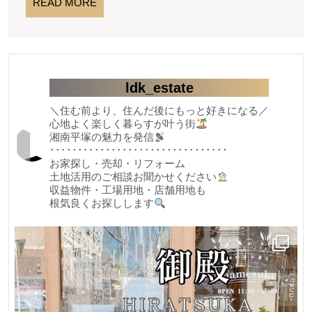
う
READ
READ MORE
新
MORE
ご
築
戸
ざ
建
い
て
ま
海
ldk_estate
近
し
＼住む前より、住んだ後にもっと好きになる／
心地よく楽しく暮らすが叶う街
た
湘南平塚の魅力を発信
★★★
････････････････････････････････
お家探し・売却・リフォーム
大
土地活用のご相談お聞かせください
磯
収益物件・工場用地・店舗用地も
根気良くお探しします
町
国
府
新
宿