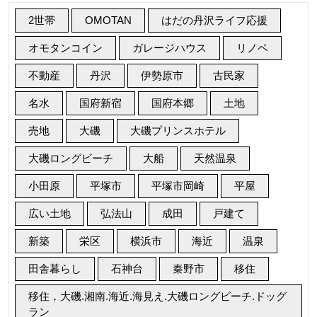
2世帯
OMOTAN
はだの丹沢ライフ応援
オモタンコイン
ガレージハウス
リノベ
不動産
丹沢
伊勢原市
古民家
名水
国府新宿
国府本郷
土地
売地
大磯
大磯プリンスホテル
大磯ロングビーチ
大船
天然温泉
小田原
平塚市
平塚市岡崎
平屋
広い土地
弘法山
成田
戸建て
新築
栄区
横浜市
海近
温泉
田舎暮らし
石神台
秦野市
移住
移住，大磯.湘南.海近.海見え.大磯ロングビーチ.ドッグ
ラン