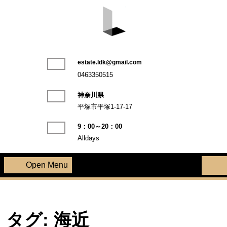
Skip
to
content
LDK不動産株式会社
estate.ldk@gmail.com
Phone
0463350515
Number
神奈川県
平塚市平塚1-17-17
9：00～20：00
Alldays
Open Menu
Open
Menu
タグ:
海近