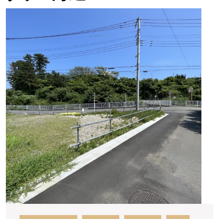
★★
ご
成
約
あ
り
が
と
う
ご
ざ
い
ま
し
た
★
大
磯
町
国