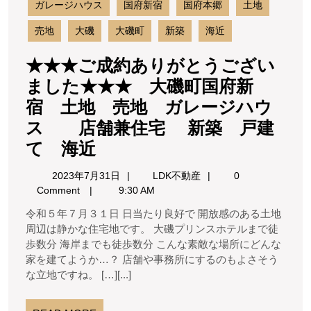
ガレージハウス
国府新宿
国府本郷
土地
府
新
売地
大磯
大磯町
新築
海近
宿
土
★★★ご成約ありがとうござい
地
ました★★★ 大磯町国府新
売
宿 土地 売地 ガレージハウ
地
ガ
ス 店舗兼住宅 新築 戸建
レ
★★★
て 海近
ー
ご
ジ
2023
LDK
2023年7月31日
LDK不動産
0
ハ
成
年
不
Comment
9:30 AM
ウ
7
動
約
令和５年７月３１日 日当たり良好で 開放感のある土地
月
産
店
あ
周辺は静かな住宅地です。 大磯プリンスホテルまで徒
31
舗
歩数分 海岸までも徒歩数分 こんな素敵な場所にどんな
り
日
兼
家を建てようか…？ 店舗や事務所にするのもよさそう
が
住
な立地ですね。 […][...]
宅
と