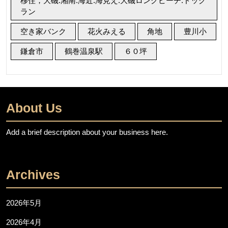
移住，大磯.湘南.海近.海見え.大磯ロングビーチ.ドッグ
ラン
空き家バンク
花火みえる
角地
豊川小
鎌倉市
鶴巻温泉駅
６０坪
About Us
Add a brief description about your business here.
Archives
2026年5月
2026年4月