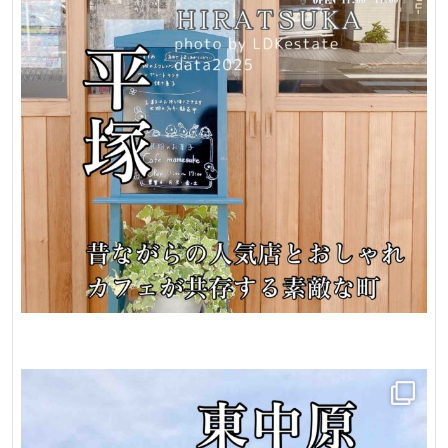
大
船
フ
ル
リ
ノ
ベ
ー
シ
ョ
ン
マ
ン
シ
ョ