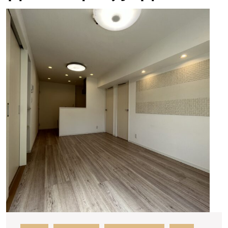
★★
ご
成
約
あ
り
が
と
う
ご
ざ
い
ま
し
た
シ
ャ
ン
ボ