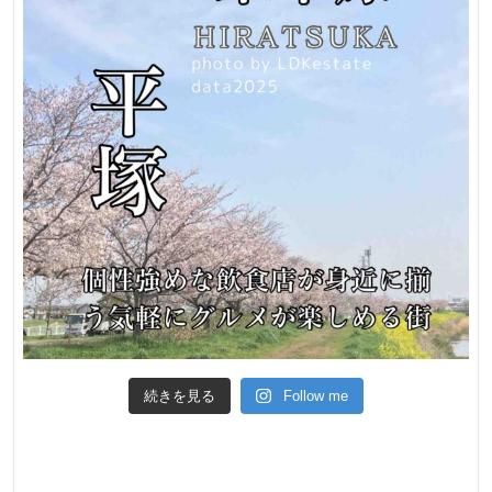
ン
大
船
駅
徒
歩
１
２
分
水
廻
り
続きを見る
Follow me
交
換
済