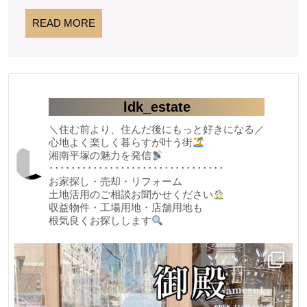
と
駅
う
READ
徒
READ MORE
MORE
歩
ご
１
ざ
２
い
分
水
ま
ldk_estate
廻
し
り
＼住む前より、住んだ後にもっと好きになる／
心地よく楽しく暮らすが叶う街
交
た
湘南平塚の魅力を発信
換
★
････････････････････････････････
済
お家探し・売却・リフォーム
シ
横
土地活用のご相談お聞かせください
浜
ャ
収益物件・工場用地・店舗用地も
根気良くお探しします
ン
栄
ボ
区
駅
ー
近
ル