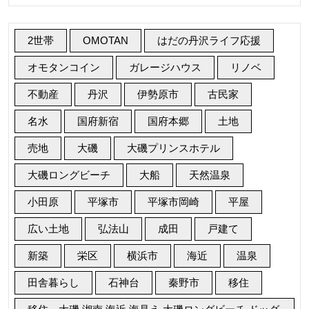
横
浜
2世帯
OMOTAN
はだの丹沢ライフ応援
市
栄
オモタンコイン
ガレージハウス
リノベ
区
不動産
丹沢
伊勢原市
古民家
駅
名水
国府新宿
国府本郷
土地
近
売地
大磯
大磯プリンスホテル
大磯ロングビーチ
大船
天然温泉
小田原
平塚市
平塚市岡崎
平屋
広い土地
弘法山
成田
戸建て
新築
栄区
横浜市
海近
温泉
田舎暮らし
石神台
秦野市
移住